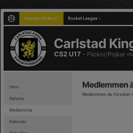
Counter-Strike 2
Rocket League
Carlstad Kin
CS2 U17
- Flickor/Pojkar m
Medlemmen är
Hem
Medlemmen du försöker nå
Nyheter
Medlemmar
Kalender