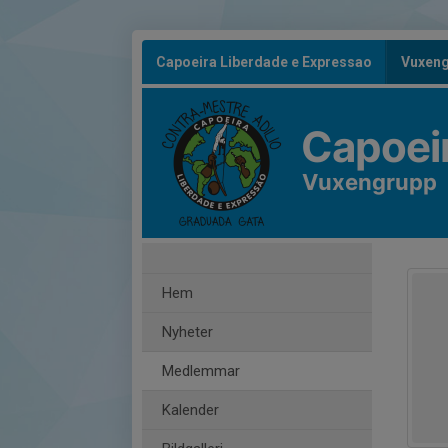
Capoeira Liberdade e Expressao
Vuxen
Capoei
Vuxengrupp
Hem
Nyheter
Medlemmar
Kalender