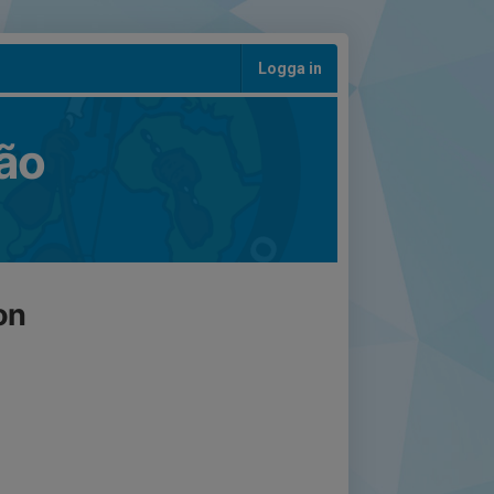
Logga in
ão
on