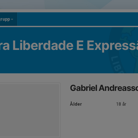
grupp
ra Liberdade E Express
Gabriel Andreass
Ålder
18 år