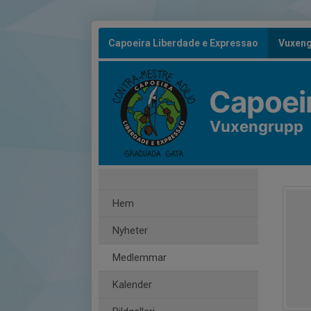
Capoeira Liberdade e Expressao
Vuxen
Capoei
Vuxengrupp
Hem
Nyheter
Medlemmar
Kalender