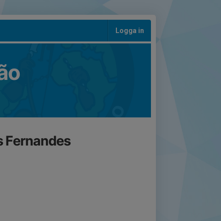
Logga in
ão
s Fernandes