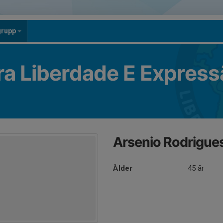
grupp
ra Liberdade E Express
Arsenio Rodrigue
Ålder
45 år