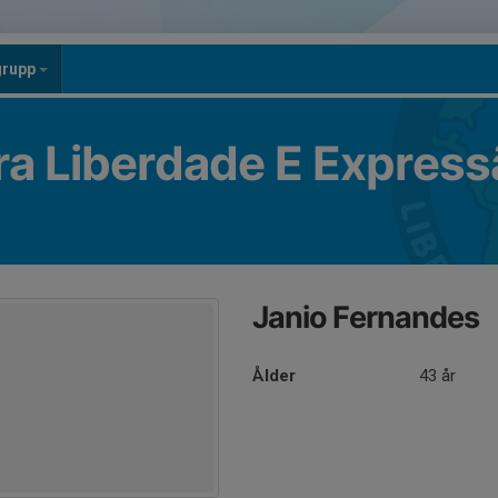
grupp
ra Liberdade E Express
Janio Fernandes
Ålder
43 år