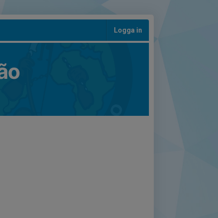
Logga in
ão