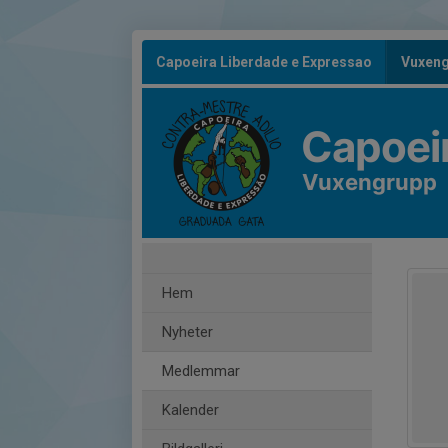
Capoeira Liberdade e Expressao
Vuxen
Capoei
Vuxengrupp
Hem
Nyheter
Medlemmar
Kalender