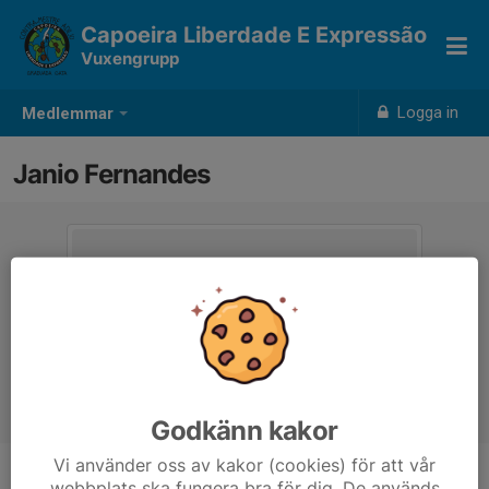
Capoeira Liberdade E Expressão
Vuxengrupp
Logga in
Medlemmar
Janio Fernandes
Godkänn kakor
Vi använder oss av kakor (cookies) för att vår
webbplats ska fungera bra för dig. De används
Titel
Tänare