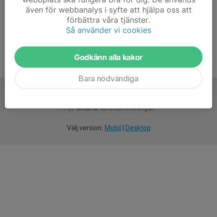
även för webbanalys i syfte att hjälpa oss att
Ålder
43 år
förbättra våra tjänster.
Så använder vi cookies
Godkänn alla kakor
Bara nödvändiga
För
smarta
idrottsföreningar
Välj version:
Mobil
|
Desktop