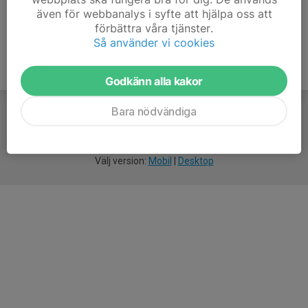
även för webbanalys i syfte att hjälpa oss att
förbättra våra tjänster.
Så använder vi cookies
Godkänn alla kakor
Bara nödvändiga
För
smarta
idrottsföreningar
Välj version:
Mobil
|
Desktop