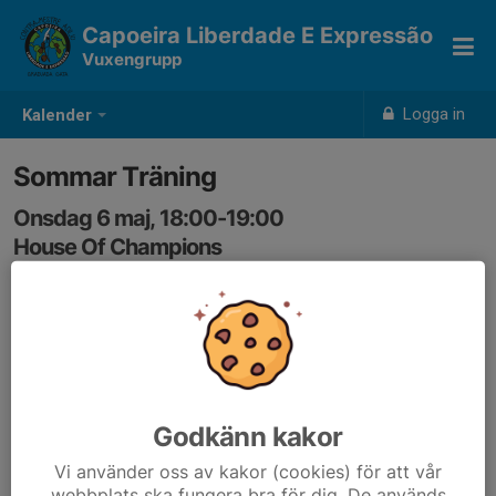
Capoeira Liberdade E Expressão
Vuxengrupp
Logga in
Kalender
Sommar Träning
Onsdag 6 maj, 18:00-19:00
House Of Champions
Samling: 18:00, Korridoren
Godkänn kakor
Vi använder oss av kakor (cookies) för att vår
webbplats ska fungera bra för dig. De används