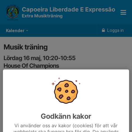
Capoeira Liberdade E Expressão
Extra Musikträning
Logga in
Kalender
Musik träning
Lördag 16 maj, 10:20-10:55
House Of Champions
Samling: 10:20, Mellan salen
Godkänn kakor
Vi använder oss av kakor (cookies) för att vår
webbplats ska fungera bra för dig. De används