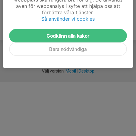
även för webbanalys i syfte att hjälpa oss att
förbättra våra tjänster.
Så använder vi cookies
Godkänn alla kakor
Bara nödvändiga
För
smarta
idrottsföreningar
Välj version:
Mobil
|
Desktop