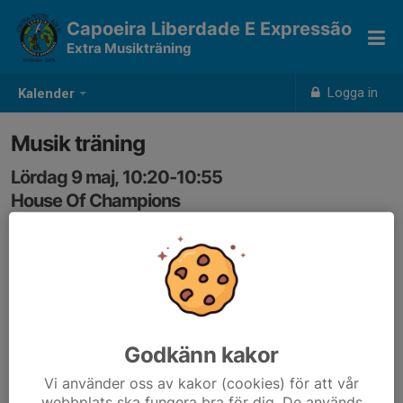
Capoeira Liberdade E Expressão
Extra Musikträning
Logga in
Kalender
Musik träning
Lördag 9 maj, 10:20-10:55
House Of Champions
Samling: 10:20, Mellan salen
Godkänn kakor
Vi använder oss av kakor (cookies) för att vår
webbplats ska fungera bra för dig. De används