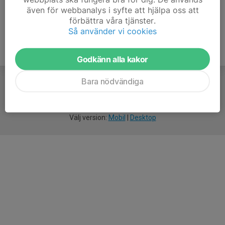
även för webbanalys i syfte att hjälpa oss att
förbättra våra tjänster.
Så använder vi cookies
Godkänn alla kakor
Bara nödvändiga
För
smarta
idrottsföreningar
Välj version:
Mobil
|
Desktop