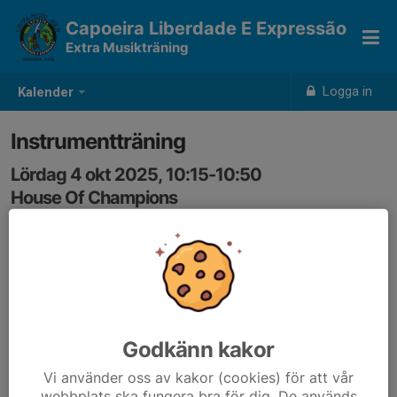
Capoeira Liberdade E Expressão
Extra Musikträning
Logga in
Kalender
Instrumentträning
Lördag 4 okt 2025, 10:15-10:50
House Of Champions
Samling: 10:10, stora salen
Godkänn kakor
Vi använder oss av kakor (cookies) för att vår
webbplats ska fungera bra för dig. De används