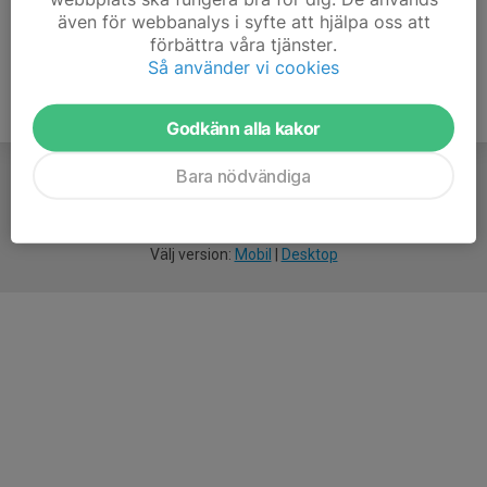
även för webbanalys i syfte att hjälpa oss att
förbättra våra tjänster.
Så använder vi cookies
Godkänn alla kakor
Bara nödvändiga
För
smarta
idrottsföreningar
Välj version:
Mobil
|
Desktop