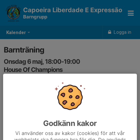
Capoeira Liberdade E Expressão
Barngrupp
Logga in
Kalender
Barnträning
Onsdag 6 maj, 18:00-19:00
House Of Champions
Samling: 18:00, Korridoren
Godkänn kakor
Vi använder oss av kakor (cookies) för att vår
webbplats ska fungera bra för dig. De används