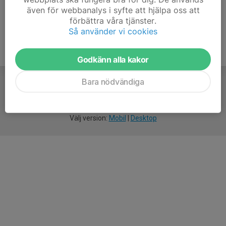
även för webbanalys i syfte att hjälpa oss att
förbättra våra tjänster.
Så använder vi cookies
Godkänn alla kakor
Bara nödvändiga
För
smarta
idrottsföreningar
Välj version:
Mobil
|
Desktop