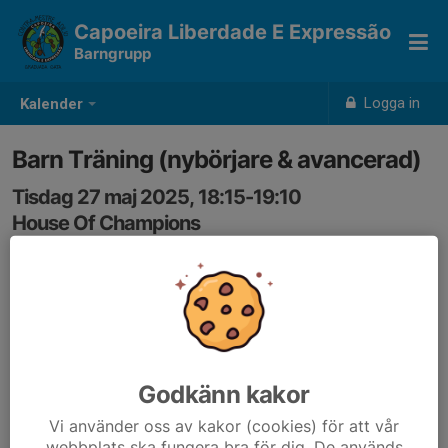
Capoeira Liberdade E Expressão
Barngrupp
Logga in
Kalender
Barn Träning (nybörjare & avancerad)
Tisdag 27 maj 2025, 18:15-19:10
House Of Champions
Samling: 18:15
vi ses i mellan salen
tar med vattenflaska
Godkänn kakor
Vi använder oss av kakor (cookies) för att vår
webbplats ska fungera bra för dig. De används