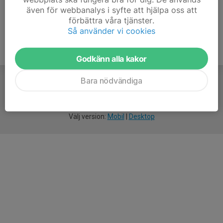
även för webbanalys i syfte att hjälpa oss att
förbättra våra tjänster.
Så använder vi cookies
Godkänn alla kakor
Bara nödvändiga
För
smarta
idrottsföreningar
Välj version:
Mobil
|
Desktop