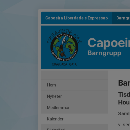
Capoeira Liberdade e Expressao
Barng
Capoei
Barngrupp
Bar
Hem
Tisd
Nyheter
Hou
Medlemmar
Saml
Kalender
vi se