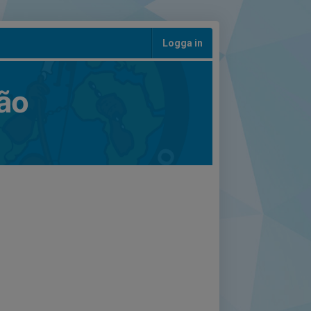
Logga in
ão