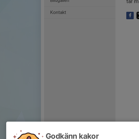
Bildgalleri
tar m
Kontakt
Godkänn kakor