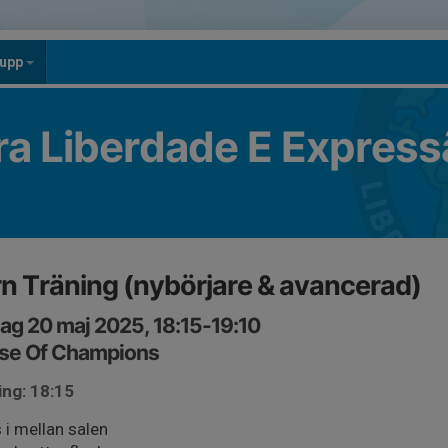
rupp
ra Liberdade E Express
n Träning (nybörjare & avancerad)
ag 20 maj 2025, 18:15-19:10
se Of Champions
ing: 18:15
s i mellan salen