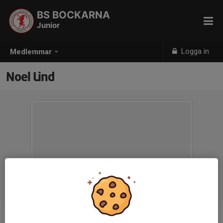
BS BOCKARNA
Junior
Logga in
Medlemmar
Noel Lind
Ålder
12 år