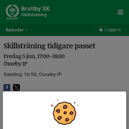
Brottby SK
Skillsträning
Logga in
Kalender
Skillsträning tidigare passet
Fredag 5 jun, 17:00-18:00
Össeby IP
Samling: 16:50, Össeby IP