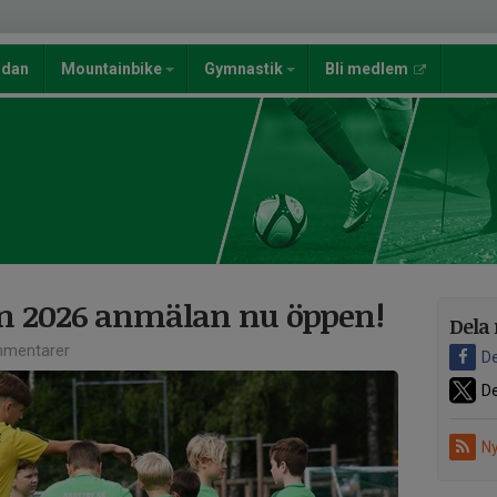
ndan
Mountainbike
Gymnastik
Bli medlem
an 2026 anmälan nu öppen!
Dela 
mentarer
De
De
Ny