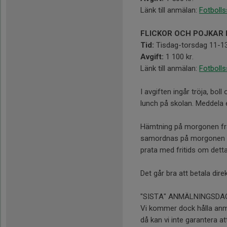
Länk till anmälan:
Fotboll
FLICKOR OCH POJKAR 
Tid:
Tisdag-torsdag 11-13 
Avgift:
1 100 kr.
Länk till anmälan:
Fotboll
I avgiften ingår tröja, bo
lunch på skolan. Meddela e
Hämtning på morgonen från
samordnas på morgonen (o
prata med fritids om dett
Det går bra att betala dire
"SISTA" ANMÄLNINGSDAG
Vi kommer dock hålla anmä
då kan vi inte garantera at