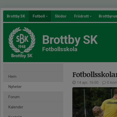
Brottby SK
Fotboll
Skidor
Friidrott
Brottbyru
Brottby SK
Fotbollsskola
Fotbollsskol
Hem
14 apr, 16:00
0 kom
Nyheter
Forum
Kalender