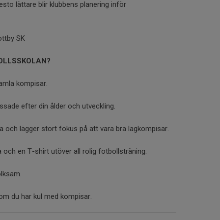
esto lättare blir klubbens planering inför
ottby SK
BOLLSSKOLAN?
gamla kompisar.
sade efter din ålder och utveckling.
a och lägger stort fokus på att vara bra lagkompisar.
 och en T-shirt utöver all rolig fotbollsträning.
olksam.
som du har kul med kompisar.