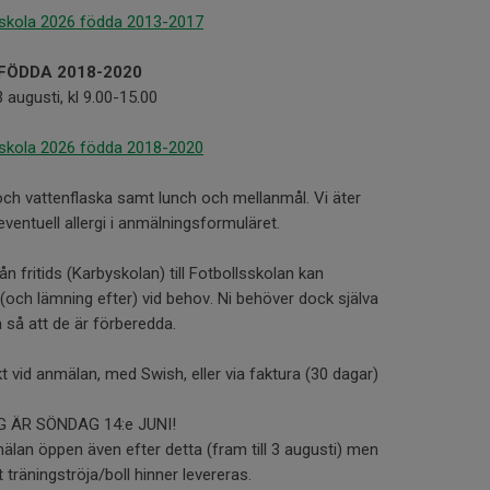
sskola 2026 födda 2013-2017
FÖDDA 2018-2020
augusti, kl 9.00-15.00
sskola 2026 födda 2018-2020
ll och vattenflaska samt lunch och mellanmål. Vi äter
ventuell allergi i anmälningsformuläret.
 fritids (Karbyskolan) till Fotbollsskolan kan
ch lämning efter) vid behov. Ni behöver dock själva
a så att de är förberedda.
kt vid anmälan, med Swish, eller via faktura (30 dagar)
 ÄR SÖNDAG 14:e JUNI!
lan öppen även efter detta (fram till 3 augusti) men
t träningströja/boll hinner levereras.