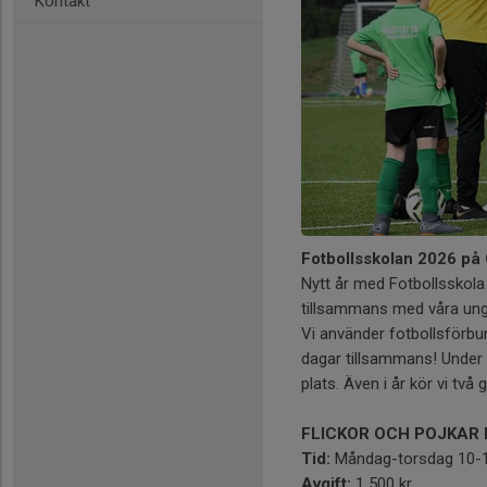
Kontakt
Fotbollsskolan 2026 på
Nytt år med Fotbollsskola
tillsammans med våra ung
Vi använder fotbollsförbu
dagar tillsammans! Under f
plats. Även i år kör vi två 
FLICKOR OCH POJKAR 
Tid:
Måndag-torsdag 10-13
Avgift:
1 500 kr.