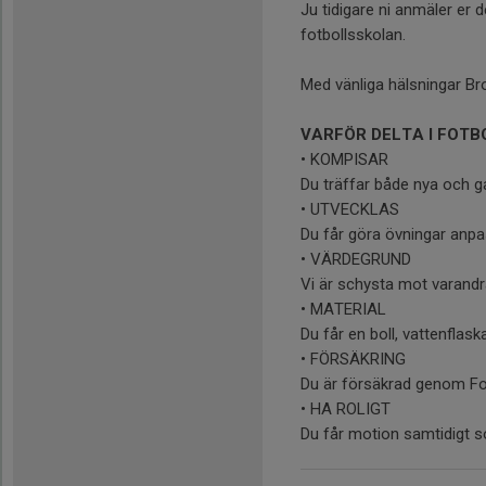
Ju tidigare ni anmäler er d
fotbollsskolan.
Med vänliga hälsningar Br
VARFÖR DELTA I FOT
• KOMPISAR
Du träffar både nya och 
• UTVECKLAS
Du får göra övningar anpas
• VÄRDEGRUND
Vi är schysta mot varandr
• MATERIAL
Du får en boll, vattenflaska
• FÖRSÄKRING
Du är försäkrad genom F
• HA ROLIGT
Du får motion samtidigt 