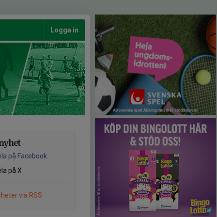
Logga in
nyhet
la på Facebook
la på X
heter via RSS