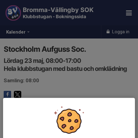
Bromma-Vällingby SOK
Klubbstugan - Bokningssida
Logga in
Kalender
Stockholm Aufguss Soc.
Lördag 23 maj, 08:00-17:00
Hela klubbstugan med bastu och omklädning
Samling: 08:00