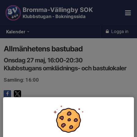
Bromma-Vällingby SOK
Klubbstugan - Bokningssida
Logga in
Kalender
Allmänhetens bastubad
Onsdag 27 maj, 16:00-20:30
Klubbstugans omklädnings- och bastulokaler
Samling: 16:00