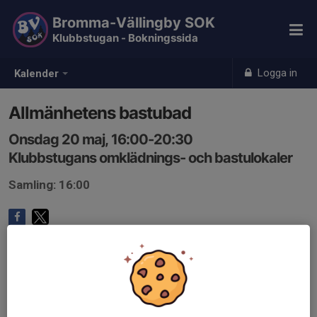
Bromma-Vällingby SOK
Klubbstugan - Bokningssida
Logga in
Kalender
Allmänhetens bastubad
Onsdag 20 maj, 16:00-20:30
Klubbstugans omklädnings- och bastulokaler
Samling: 16:00