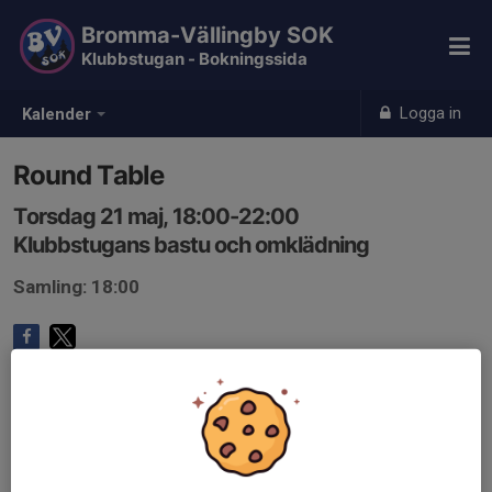
Bromma-Vällingby SOK
Klubbstugan - Bokningssida
Logga in
Kalender
Round Table
Torsdag 21 maj, 18:00-22:00
Klubbstugans bastu och omklädning
Samling: 18:00