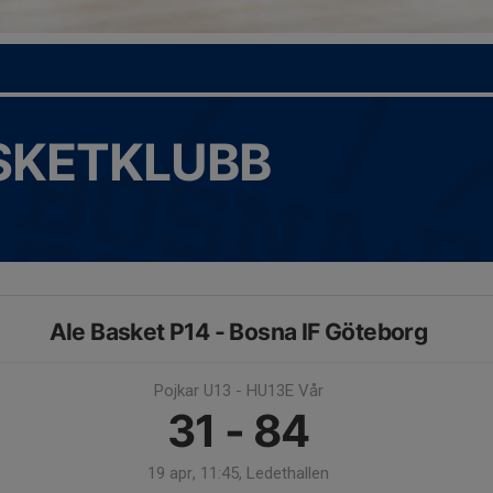
ASKETKLUBB
Ale Basket P14 - Bosna IF Göteborg
Pojkar U13 - HU13E Vår
31 - 84
19 apr, 11:45, Ledethallen