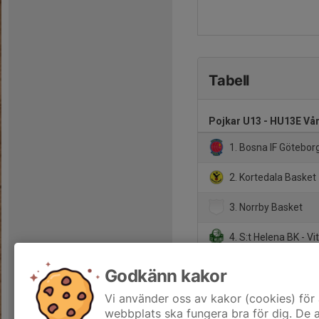
Tabell
Pojkar U13 - HU13E Vå
1. Bosna IF Götebor
2. Kortedala Basket
3. Norrby Basket
4. S:t Helena BK - Vi
5. Gota Basket Blå
Godkänn kakor
6. Ale Basket P14
Vi använder oss av kakor (cookies) för 
webbplats ska fungera bra för dig. De