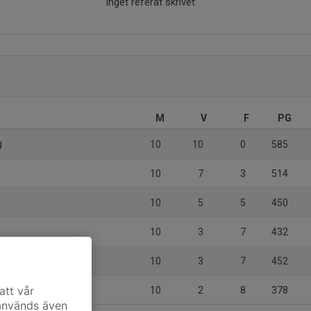
Inget referat skrivet
r
M
V
F
PG
g
10
10
0
585
10
7
3
514
10
5
5
450
t
10
3
7
432
10
3
7
452
att vår
10
2
8
378
 används även