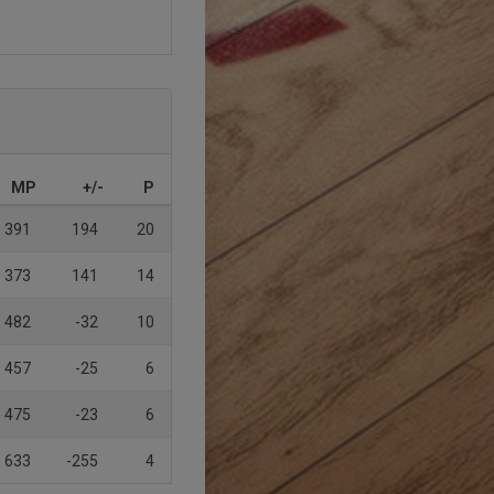
MP
+/-
P
391
194
20
373
141
14
482
-32
10
457
-25
6
475
-23
6
633
-255
4