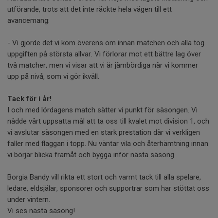
utförande, trots att det inte räckte hela vägen till ett
avancemang:
- Vi gjorde det vi kom överens om innan matchen och alla tog
uppgiften på största allvar. Vi förlorar mot ett bättre lag över
två matcher, men vi visar att vi är jämbördiga när vi kommer
upp på nivå, som vi gör ikväll.
Tack för i år!
I och med lördagens match sätter vi punkt för säsongen. Vi
nådde vårt uppsatta mål att ta oss till kvalet mot division 1, och
vi avslutar säsongen med en stark prestation där vi verkligen
faller med flaggan i topp. Nu väntar vila och återhämtning innan
vi börjar blicka framåt och bygga inför nästa säsong.
Borgia Bandy vill rikta ett stort och varmt tack till alla spelare,
ledare, eldsjälar, sponsorer och supportrar som har stöttat oss
under vintern.
Vi ses nästa säsong!