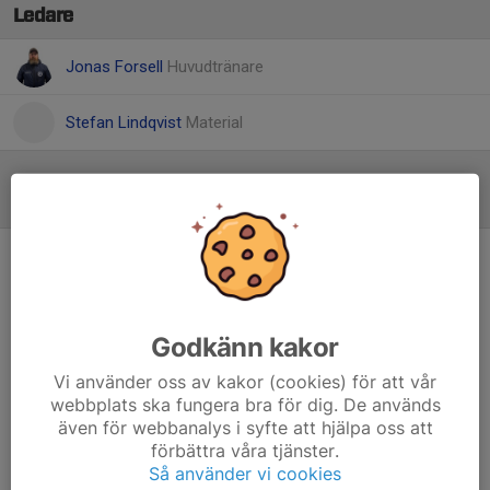
Ledare
Jonas Forsell
Huvudtränare
Stefan Lindqvist
Material
Inför match
/
Referat
Faller med flaggan i topp – stark avslutning
på säsongen trots förlust
8 mar, 10:32
0 kommentarer
Godkänn kakor
Säsongen är över för Borgia Bandy. Gårdagens returmöte i
kvalet till division 1 slutade med en 7-4-förlust (4-1) borta
Vi använder oss av kakor (cookies) för att vår
mot Fredriksberg. Men trots resultatet var det ett Borgia
webbplats ska fungera bra för dig. De används
som stod för en rejäl uppryckning och bjöd på ordentligt
även för webbanalys i syfte att hjälpa oss att
motstånd hela vägen in i kaklet.
förbättra våra tjänster.
Så använder vi cookies