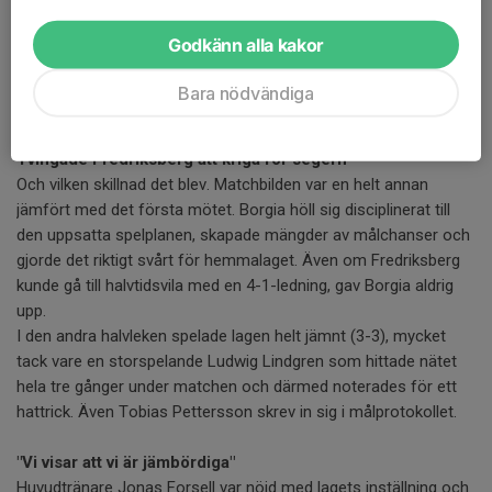
Förutsättningarna inför matchen på Lugnevi i Ronneby var tuffa
efter den tunga inledningen på kvalet hemma i Norrköping.
Godkänn alla kakor
Trots avbräck i truppen var det dock ett oerhört taggat Borgia
som klev ut på isen, fast beslutna om att visa en helt annan
Bara nödvändiga
sida av sig själva.
Tvingade Fredriksberg att kriga för segern
Och vilken skillnad det blev. Matchbilden var en helt annan
jämfört med det första mötet. Borgia höll sig disciplinerat till
den uppsatta spelplanen, skapade mängder av målchanser och
gjorde det riktigt svårt för hemmalaget. Även om Fredriksberg
kunde gå till halvtidsvila med en 4-1-ledning, gav Borgia aldrig
upp.
I den andra halvleken spelade lagen helt jämnt (3-3), mycket
tack vare en storspelande Ludwig Lindgren som hittade nätet
hela tre gånger under matchen och därmed noterades för ett
hattrick. Även Tobias Pettersson skrev in sig i målprotokollet.
"Vi visar att vi är jämbördiga"
Huvudtränare Jonas Forsell var nöjd med lagets inställning och