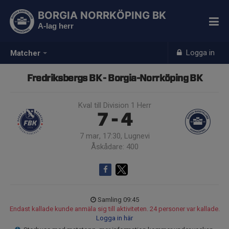
BORGIA NORRKÖPING BK
A-lag herr
Logga in
Matcher
Fredriksbergs BK - Borgia-Norrköping BK
Kval till Division 1 Herr
7 - 4
7 mar, 17:30, Lugnevi
Åskådare: 400
Samling 09:45
Endast kallade kunde anmäla sig till aktiviteten. 24 personer var kallade.
Logga in här