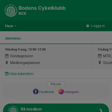
Bodens Cykelklubb
BCK
Logga in
Hem
Aktiviteter
Söndag 9 aug, 10:00-12:00
Tisdag 1
Söndagsturen
MTB j
Medborgarplatsen
Gruvb
Hela kalendern
Följ oss
Facebook
Instagram
Bli medlem