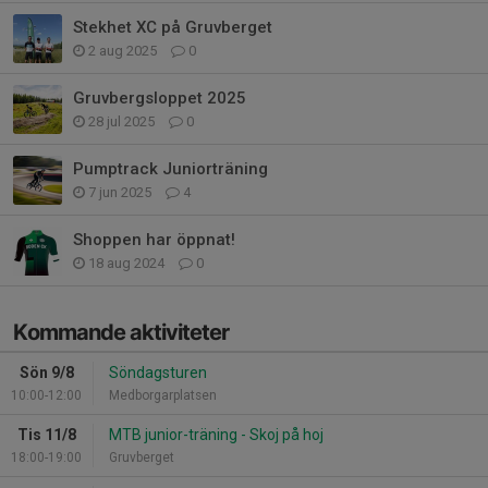
Stekhet XC på Gruvberget
2 aug 2025
0
Gruvbergsloppet 2025
28 jul 2025
0
Pumptrack Juniorträning
7 jun 2025
4
Shoppen har öppnat!
18 aug 2024
0
Kommande aktiviteter
Sön 9/8
Söndagsturen
10:00-12:00
Medborgarplatsen
Tis 11/8
MTB junior-träning - Skoj på hoj
18:00-19:00
Gruvberget