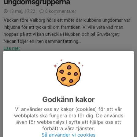
ungdomsgrupperna
18 maj, 17:32
0 kommentarer
Veckan före Valborg hölls ett möte där klubbens ungdomar var
inbjudna för att tycka till om framtiden. Vi ville veta vad man
hoppas på att vi kan utveckla i klubben och på Gruvberget.
Nedan följer en liten sammanfattning...
Läs mer
Cyklingen är igång
18 apr, 10:30
2 kommentarer
Lite information om uppstart av cyklingen.
Godkänn kakor
Söndagsturens körschema är uppdaterat. Vi kör igång, men som
Vi använder oss av kakor (cookies) för att vår
vi vet kan de tidiga turerna kortas beroende på aprilväder!
webbplats ska fungera bra för dig. De används
även för webbanalys i syfte att hjälpa oss att
Vi håller på med att få till ungdomsverksamheten och...
förbättra våra tjänster.
Läs mer
Så använder vi cookies