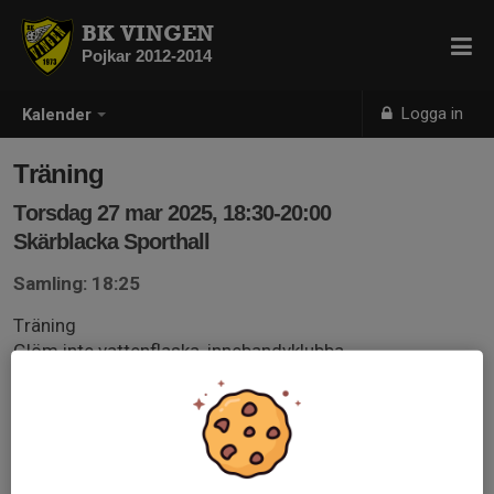
BK VINGEN
Pojkar 2012-2014
Logga in
Kalender
Träning
Torsdag 27 mar 2025, 18:30-20:00
Skärblacka Sporthall
Samling: 18:25
Träning
Glöm inte vattenflaska, innebandyklubba,
skyddsglasögon och inneskor.