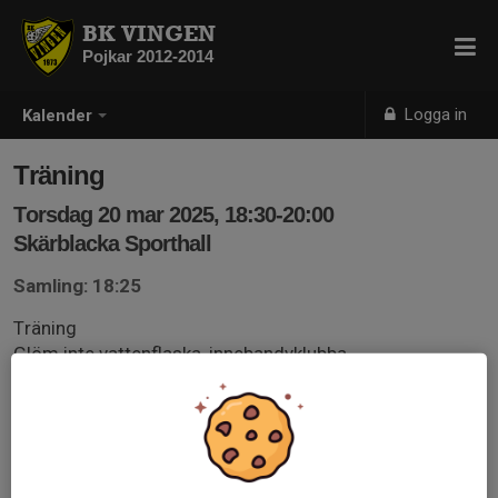
BK VINGEN
Pojkar 2012-2014
Logga in
Kalender
Träning
Torsdag 20 mar 2025, 18:30-20:00
Skärblacka Sporthall
Samling: 18:25
Träning
Glöm inte vattenflaska, innebandyklubba,
skyddsglasögon och inneskor.