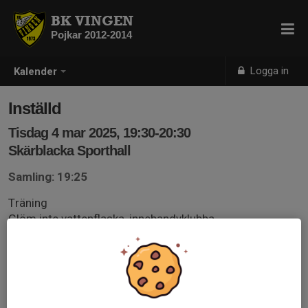
BK VINGEN
Pojkar 2012-2014
Logga in
Kalender
Inställd
Tisdag 4 mar 2025, 19:30-20:30
Skärblacka Sporthall
Samling: 19:25
Träning
Glöm inte vattenflaska, innebandyklubba,
skyddsglasögon och inneskor.