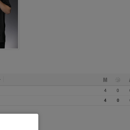
4
0
4
0