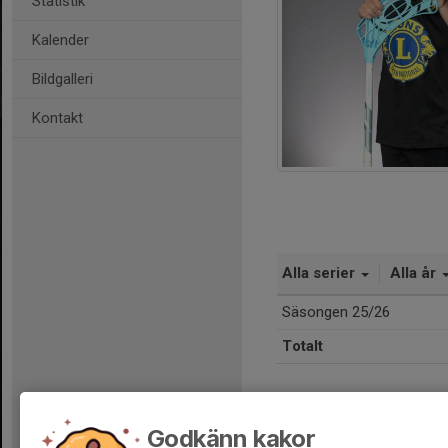
Statistik
Kalender
Bildgalleri
Kontakt
Alla serier
Alla år
Säsongen 25/26
Totalt
Godkänn kakor