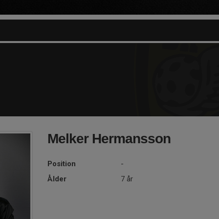
Melker Hermansson
Position
-
Ålder
7 år