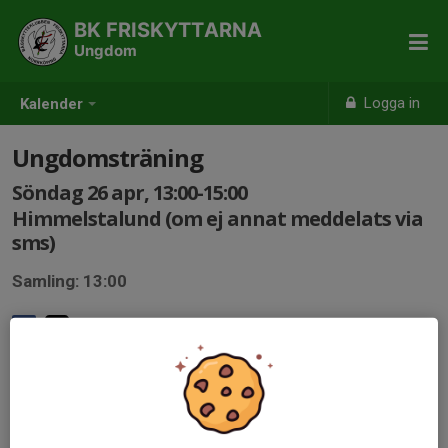
BK FRISKYTTARNA
Ungdom
Logga in
Kalender
Ungdomsträning
Söndag 26 apr, 13:00-15:00
Himmelstalund (om ej annat meddelats via
sms)
Samling: 13:00