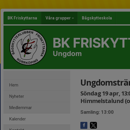
BK Friskyttarna
Våra grupper
Bågskytteskola
BK FRISKY
Ungdom
Ungdomsträ
Hem
Söndag 19 apr, 13:
Nyheter
Himmelstalund (o
Medlemmar
Samling: 13:00
Kalender