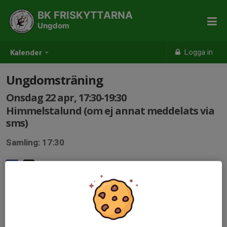
BK FRISKYTTARNA
Ungdom
Logga in
Kalender
Ungdomsträning
Onsdag 22 apr, 17:30-19:30
Himmelstalund (om ej annat meddelats via
sms)
Samling: 17:30