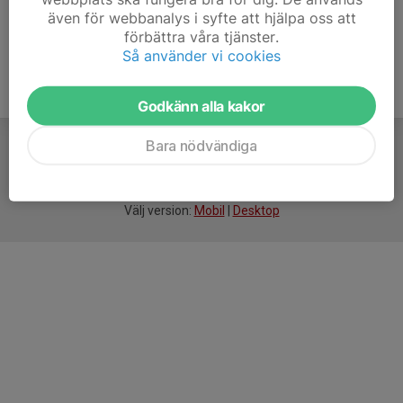
även för webbanalys i syfte att hjälpa oss att
förbättra våra tjänster.
Så använder vi cookies
Godkänn alla kakor
Bara nödvändiga
För
smarta
idrottsföreningar
Välj version:
Mobil
|
Desktop