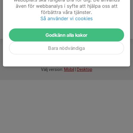
även för webbanalys i syfte att hjälpa oss att
förbättra våra tjänster.
Så använder vi cookies
Godkänn alla kakor
Bara nödvändiga
För
smarta
idrottsföreningar
Välj version:
Mobil
|
Desktop