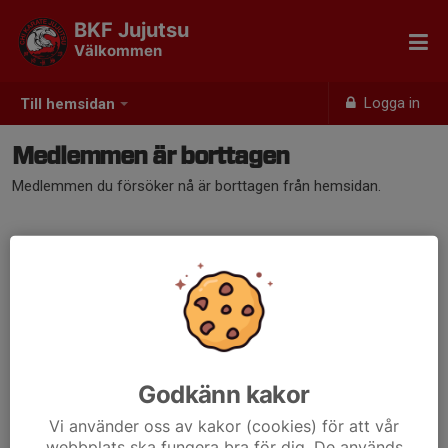
BKF Jujutsu
Välkommen
Logga in
Till hemsidan
Medlemmen är borttagen
Medlemmen du försöker nå är borttagen från hemsidan.
Godkänn kakor
Vi använder oss av kakor (cookies) för att vår
webbplats ska fungera bra för dig. De används