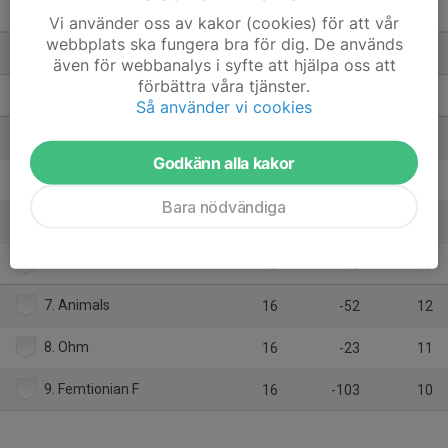
Div 2 S Götaland (2) - 25/26
M
+/-
P
Vi använder oss av kakor (cookies) för att vår
webbplats ska fungera bra för dig. De används
1. Full House F1
16
97
24
även för webbanalys i syfte att hjälpa oss att
förbättra våra tjänster.
2. Turbanen
16
52
22
Så använder vi cookies
3. Frigg
16
31
21
Godkänn alla kakor
4. Hovet
16
-6
16
Bara nödvändiga
5. Team Bjuv
16
17
15
6. Treff
16
-13
13
7. Animals
16
-52
12
8. Ohm
16
-23
11
9. Femtionian F
16
-103
10