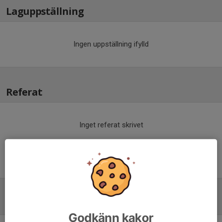
Laguppställning
Ingen uppställning ifylld
Referat
Inget referat skrivet
Tabell
(från everysport)
Godkänn kakor