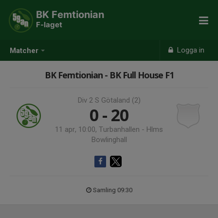
BK Femtionian
F-laget
Logga in
Matcher
BK Femtionian - BK Full House F1
Div 2 S Götaland (2)
0 - 20
11 apr, 10:00, Turbanhallen - Hlms
Bowlinghall
Samling 09:30