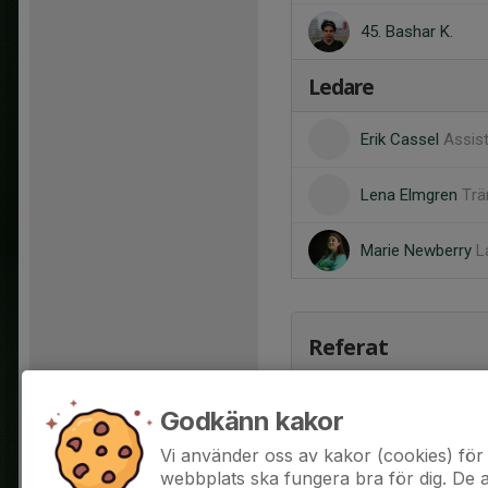
45. Bashar K.
Ledare
Erik Cassel
Assis
Lena Elmgren
Trä
Marie Newberry
L
Referat
Godkänn kakor
Vi använder oss av kakor (cookies) för 
webbplats ska fungera bra för dig. De