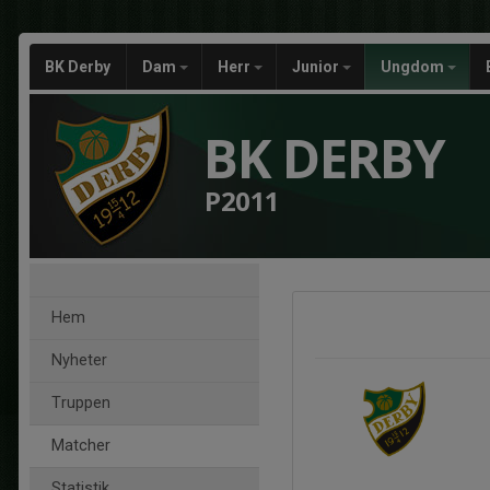
BK Derby
Dam
Herr
Junior
Ungdom
BK DERBY
P2011
Hem
Nyheter
Truppen
Matcher
Statistik