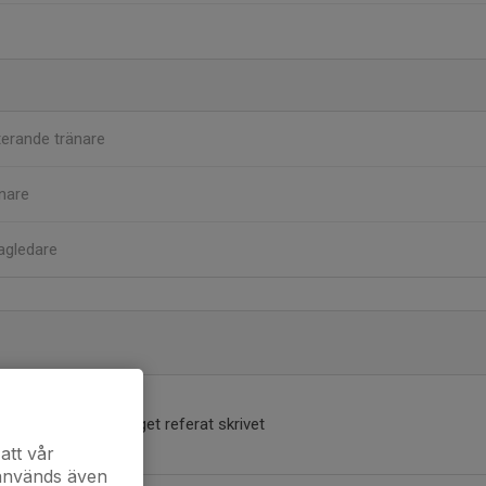
terande tränare
nare
agledare
Inget referat skrivet
att vår
 används även