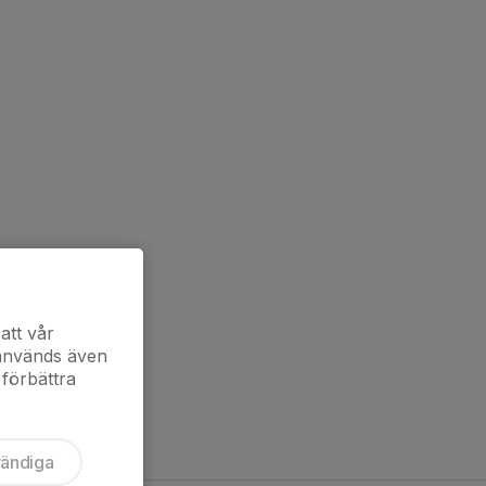
att vår
 används även
 förbättra
vändiga