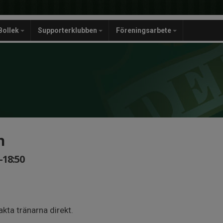
Bollek
Supporterklubben
Föreningsarbete
n
-18:50
kta tränarna direkt.