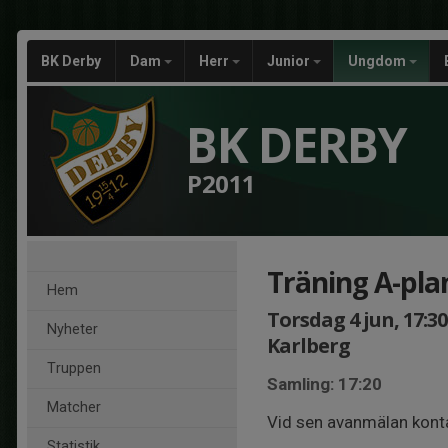
BK Derby
Dam
Herr
Junior
Ungdom
BK DERBY
P2011
Träning A-pla
Hem
Torsdag 4 jun, 17:30
Nyheter
Karlberg
Truppen
Samling: 17:20
Matcher
Vid sen avanmälan konta
Statistik