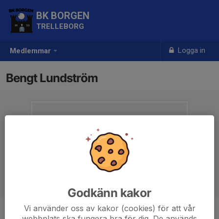
BK BORGEN
TRELLEBORG
Logga in
Medlemmar
Bengt Lundström
Godkänn kakor
Vi använder oss av kakor (cookies) för att vår
webbplats ska fungera bra för dig. De används
Titel
Kassör