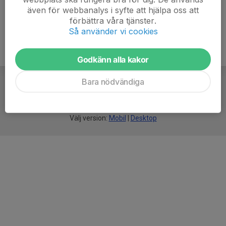
även för webbanalys i syfte att hjälpa oss att
förbättra våra tjänster.
Så använder vi cookies
Godkänn alla kakor
Bara nödvändiga
För
smarta
idrottsföreningar
Välj version:
Mobil
|
Desktop