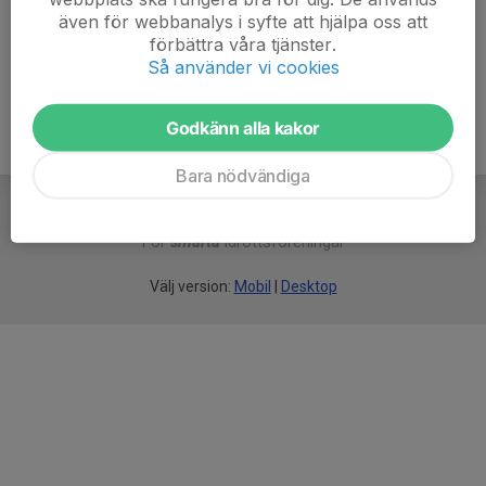
även för webbanalys i syfte att hjälpa oss att
Ålder
46 år
förbättra våra tjänster.
Så använder vi cookies
Godkänn alla kakor
Bara nödvändiga
För
smarta
idrottsföreningar
Välj version:
Mobil
|
Desktop