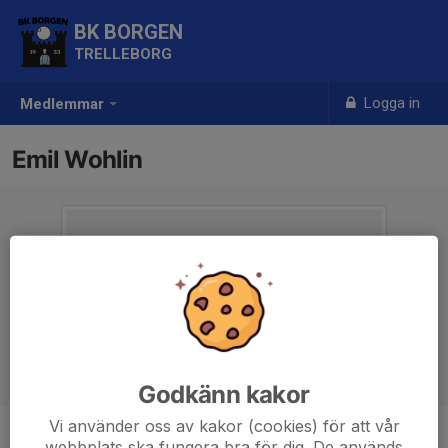
BK BORGEN
TRELLEBORG
Logga in
Medlemmar
Emil Wohlin
Godkänn kakor
Vi använder oss av kakor (cookies) för att vår
webbplats ska fungera bra för dig. De används
Titel
Ordförande, UK