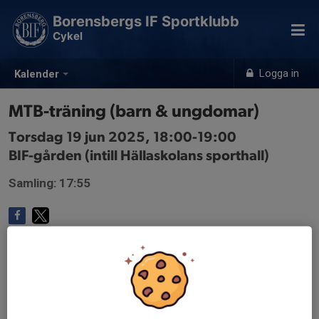
Borensbergs IF Sportklubb
Cykel
Logga in
Kalender
MTB-träning (barn & ungdomar)
Torsdag 19 jun 2025, 18:00-19:00
BIF-gården (intill Hällaskolans sporthall)
Samling: 17:55