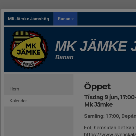
MK Jämke Jämshög
Banan
MK JÄMKE
Banan
Öppet
Hem
Tisdag 9 jun, 17:00
Kalender
Mk Jämke
Samling: 17:00, Depå
Följ hemsidan det kan 
https://www.svenskal