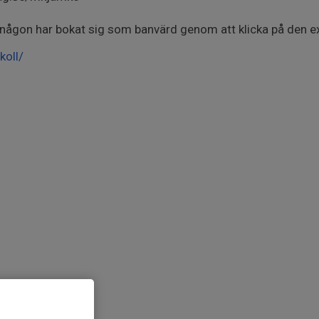
någon har bokat sig som banvärd genom att klicka på den ex
koll/