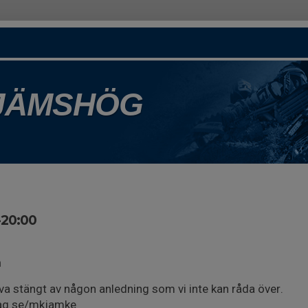
 JÄMSHÖG
-20:00
n
va stängt av någon anledning som vi inte kan råda över.
ag.se/mkjamke