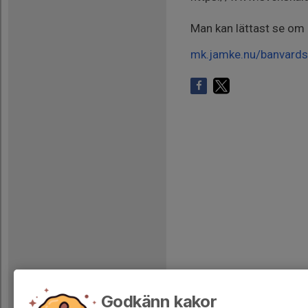
Man kan lättast se om 
mk.jamke.nu/banvards
Godkänn kakor