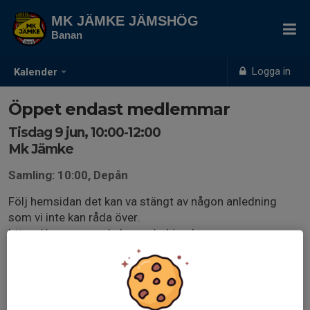
MK JÄMKE JÄMSHÖG
Banan
Logga in
Kalender
Öppet endast medlemmar
Tisdag 9 jun, 10:00-12:00
Mk Jämke
Samling: 10:00, Depån
Följ hemsidan det kan va stängt av någon anledning
som vi inte kan råda över.
https://www.svenskalag.se/mkjamke
Man kan lättast se om någon har bokat sig som banvärd
genom att klicka på den externa länken.
mk.jamke.nu/banvardskoll/