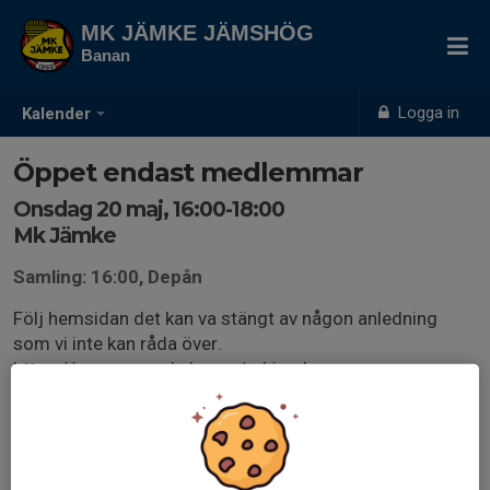
MK JÄMKE JÄMSHÖG
Banan
Logga in
Kalender
Öppet endast medlemmar
Onsdag 20 maj, 16:00-18:00
Mk Jämke
Samling: 16:00, Depån
Följ hemsidan det kan va stängt av någon anledning
som vi inte kan råda över.
https://www.svenskalag.se/mkjamke
Man kan lättast se om någon har bokat sig som banvärd
genom att klicka på den externa länken.
mk.jamke.nu/banvardskoll/