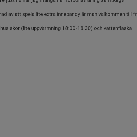
e just nu när jag många har fotbollsträning samtidigt!
ad av att spela lite extra innebandy är man välkommen till f
hus skor (lite uppvärmning 18:00-18:30) och vattenflaska