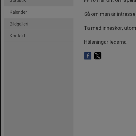
FP16 Har ont om spelar
Statistik
Kalender
Så om man är intresser
Bildgalleri
Ta med inneskor, utom
Kontakt
Hälsningar ledarna