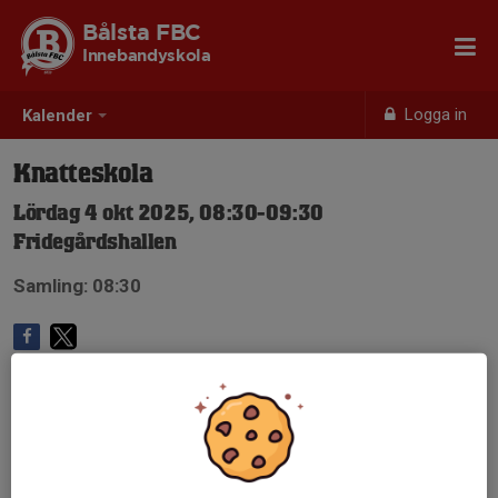
Bålsta FBC
Innebandyskola
Logga in
Kalender
Knatteskola
Lördag 4 okt 2025, 08:30-09:30
Fridegårdshallen
Samling: 08:30