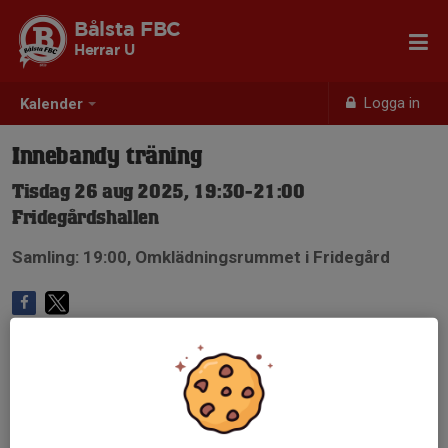
Bålsta FBC
Herrar U
Logga in
Kalender
Innebandy träning
Tisdag 26 aug 2025, 19:30-21:00
Fridegårdshallen
Samling: 19:00, Omklädningsrummet i Fridegård