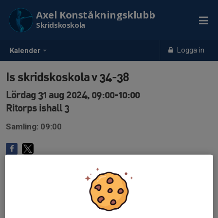
Axel Konståkningsklubb
Skridskoskola
Logga in
Kalender
Is skridskoskola v 34-38
Lördag 31 aug 2024, 09:00-10:00
Ritorps ishall 3
Samling: 09:00