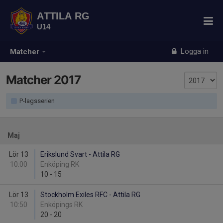
ATTILA RG
U14
Logga in
Matcher
Matcher 2017
P-lagsserien
Maj
Lör 13
Erikslund Svart - Attila RG
10:00
Enköping RK
10
-
15
Lör 13
Stockholm Exiles RFC - Attila RG
10:50
Enköpings RK
20
-
20