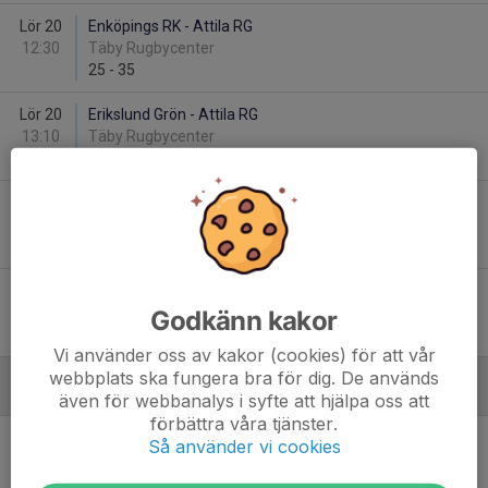
Lör 20
Enköpings RK - Attila RG
12:30
Täby Rugbycenter
25
-
35
Lör 20
Erikslund Grön - Attila RG
13:10
Täby Rugbycenter
60
-
40
Lör 27
Uppsala RFC - Attila RG
12:00
Fyrisfjädern, Uppsala
45
-
40
Lör 27
Erikslund Svart - Attila RG
13:40
Fyrisfjädern, Uppsala
Godkänn kakor
-
Vi använder oss av kakor (cookies) för att vår
webbplats ska fungera bra för dig. De används
Juni
även för webbanalys i syfte att hjälpa oss att
förbättra våra tjänster.
Lör 10
Erikslund Svart - Attila RG
Så använder vi cookies
13:10
Årsta rugbycenter
20
-
20