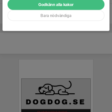
Godkänn alla kakor
Lör 10
Stockholm Exiles RFC - Attila RG
14:00
Årsta rugbycenter
Bara nödvändiga
20
-
65