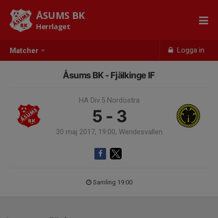
ÅSUMS BK
Herrlaget
Logga in
Matcher
Åsums BK - Fjälkinge IF
HA Div.5 Nordöstra
5 - 3
30 maj 2017, 19:00, Wendesvallen
Samling 19:00