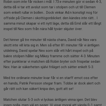
Robin som inte får nicken i mål. I 73:e minuten gör vi sedan 4-3,
detta då vi tar ett avslut som tar i stolpen och ut till Clemen
som enkelt rullar in bollen... Dock vinkar Ad:n konstigt nog för
offside på Clemen i skottögonblicket. den kändes inte rätt... I
samma minut skapar vi ett nytt läge, detta då Emil slår ett långt
inspel till Nex som från nära håll tyvärr skjuter över.
Det hinner gå tre minuter till nästa chans, David når Nex vars
skott inte vill leta sig in. Men så efter 81 minuter får vi äntligen
utdelning, David spelar Nex som slår ett hårt inspel och på
bakre stolpen håller sig Mikey framme och sätter 4-3. Minuten
efter punkterar vi matchen då Robin bryter och frispelar sedan
Nex. Han är säkerheten självi friläget och sätter enkelt 5-3.
Med tre ordinarie minuter kvar får vi en starff emot oss efter
en hands, Patrik Persson stegar fram. Tobbe är dock alert och
går rätt och kan säkert knipa den, gott att se!
Matchen slutar 5-3 och vi lyckas äntligen vinna igen. Det blev
ingen nolla, men väl en seger. Vi visar moral att vända 0-1 samt