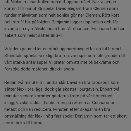
att Niclas missar bollen och det öppna målet. När vi sedan
kommit till minut 36 spelar David elegant fram Clemen som
rundar målvakten som helt sonika gör ner Clemen. Rött kort
och straff blir påföljden. Benjamin lägger upp bollen och får
invänta en ny målvakt innan han får chansen. En chans han hur
säkert som helst sätter till 3-1.
Vi leder i paus efter en stark upphämtning efter en tufft start.
Stundtals spoelar vi riktigt bra försvarsspel som blir grunden till
vårt starka anfallsspel. Vi pratar om att inte bli bekväma och
försöka döda matchen direkt i andra.
Redan två minuter in i andra slår David en bra crossboll som
sätter Nex i bra läge, dock går skottet i burgaveln. Enbart två
minuter senare kommer gästerna fram på vår högerkant,
inlägg/avslut räddar Tobbe men på returen är Gunnarsson
hetast och kan reducera. Minuten efter skapar vi en bra
omställning där Nex i hög fart spelar Benjamin som tar ett skott
som täcks till hörna.