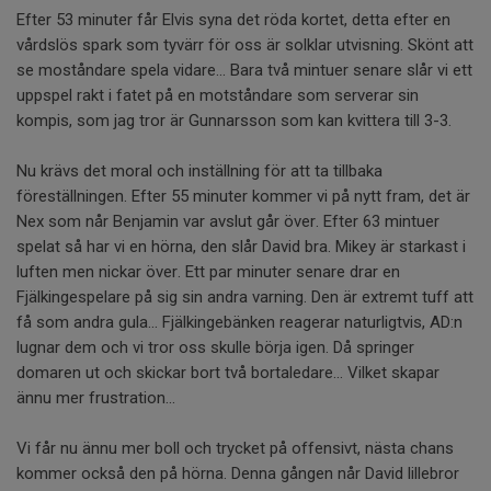
Efter 53 minuter får Elvis syna det röda kortet, detta efter en
vårdslös spark som tyvärr för oss är solklar utvisning. Skönt att
se moståndare spela vidare... Bara två mintuer senare slår vi ett
uppspel rakt i fatet på en motståndare som serverar sin
kompis, som jag tror är Gunnarsson som kan kvittera till 3-3.
Nu krävs det moral och inställning för att ta tillbaka
föreställningen. Efter 55 minuter kommer vi på nytt fram, det är
Nex som når Benjamin var avslut går över. Efter 63 mintuer
spelat så har vi en hörna, den slår David bra. Mikey är starkast i
luften men nickar över. Ett par minuter senare drar en
Fjälkingespelare på sig sin andra varning. Den är extremt tuff att
få som andra gula... Fjälkingebänken reagerar naturligtvis, AD:n
lugnar dem och vi tror oss skulle börja igen. Då springer
domaren ut och skickar bort två bortaledare... Vilket skapar
ännu mer frustration...
Vi får nu ännu mer boll och trycket på offensivt, nästa chans
kommer också den på hörna. Denna gången når David lillebror