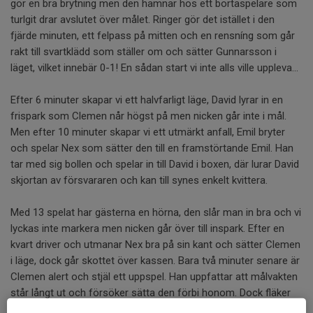
gör en bra brytning men den hamnar hos ett bortaspelare som
turlgit drar avslutet över målet. Ringer gör det istället i den
fjärde minuten, ett felpass på mitten och en rensníng som går
rakt till svartklädd som ställer om och sätter Gunnarsson i
läget, vilket innebär 0-1! En sådan start vi inte alls ville uppleva...
Efter 6 minuter skapar vi ett halvfarligt läge, David lyrar in en
frispark som Clemen når högst på men nicken går inte i mål.
Men efter 10 minuter skapar vi ett utmärkt anfall, Emil bryter
och spelar Nex som sätter den till en framstörtande Emil. Han
tar med sig bollen och spelar in till David i boxen, där lurar David
skjortan av försvararen och kan till synes enkelt kvittera.
Med 13 spelat har gästerna en hörna, den slår man in bra och vi
lyckas inte markera men nicken går över till inspark. Efter en
kvart driver och utmanar Nex bra på sin kant och sätter Clemen
i läge, dock går skottet över kassen. Bara två minuter senare är
Clemen alert och stjäl ett uppspel. Han uppfattar att målvakten
står långt ut och försöker sätta den förbi honom. Dock fläker
sig målvakten och räddar till hörna. Vi skapar nu ganska mycket