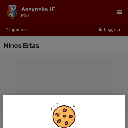
Assyriska IF
P16
Logga in
Truppen
Ninos Ertas
Titel
Tränare