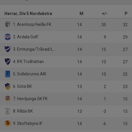
Herrar, Div 5 Nordvästra
M
+/-
P
1. Arentorp/Helås FK
14
35
32
2. Ardala GoIF
14
9
29
3. Emtunga/Tråvad/Larv
14
15
27
4. IFK Trollhättan
14
10
27
5. Sollebrunns AIK
14
10
25
6. Göta BK
13
2
23
7. Herrljunga SK FK
14
1
15
8. Råda BK
13
-3
15
9. Skoftebyns IF
14
-6
15