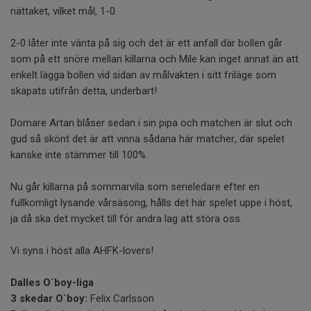
nättaket, vilket mål, 1-0.
2-0 låter inte vänta på sig och det är ett anfall där bollen går
som på ett snöre mellan killarna och Mile kan inget annat än att
enkelt lägga bollen vid sidan av målvakten i sitt friläge som
skapats utifrån detta, underbart!
Domare Artan blåser sedan i sin pipa och matchen är slut och
gud så skönt det är att vinna sådana här matcher, där spelet
kanske inte stämmer till 100%.
Nu går killarna på sommarvila som serieledare efter en
fullkomligt lysande vårsäsong, hålls det här spelet uppe i höst,
ja då ska det mycket till för andra lag att störa oss.
Vi syns i höst alla AHFK-lovers!
Dalles O´boy-liga
3 skedar O´boy:
Felix Carlsson