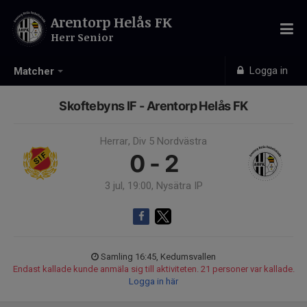
Arentorp Helås FK
Herr Senior
Logga in
Matcher
Skoftebyns IF - Arentorp Helås FK
Herrar, Div 5 Nordvästra
0 - 2
3 jul, 19:00, Nysätra IP
Samling 16:45, Kedumsvallen
Endast kallade kunde anmäla sig till aktiviteten. 21 personer var kallade.
Logga in här