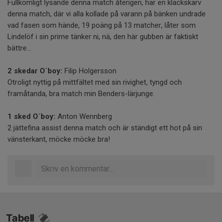
Fullkomligt lysande denna match återigen, har en klackskarv
denna match, där vi alla kollade på varann på bänken undrade
vad fasen som hände, 19 poäng på 13 matcher, låter som
Lindelöf i sin prime tänker ni, nä, den här gubben är faktiskt
bättre...
2 skedar O´boy:
Filip Holgersson
Otroligt nyttig på mittfältet med sin rivighet, tyngd och
framåtanda, bra match min Benders-lärjunge.
1 sked O´boy:
Anton Wennberg
2 jättefina assist denna match och är ständigt ett hot på sin
vänsterkant, möcke möcke bra!
Tabell