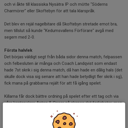
och vi åkte till klassiska Nysätra IP och mötte "Söderns
Charmörer" eller Skoftebyn för att tala klarspråk.
Det blev en rejäl nagelbitare då Skoftebyn stretade emot bra,
men tillslut så kunde "Kedumsvallens Förförare" avgå med
segern med 2-0.
Första halvlek
Det börjas väldigt segt från båda sidor denna match, felpassen
och felbesluten är många och Coach Landqvist som endast
hade 7st skrik i sig denna match, då han hade en dålig hals (det
skulle dock visa sig senare att han hade betydligt fler skrik i sg),
fick mana på grabbarna rejält för att få igång spelet.
Killarna får dock bättre ordning på spelet efter ett tag och via
våra kantspelare Anton & Oscar så skapas det farligheter, men
är det inte sämre avslut när bollen kommer in i straffområdet,
så är SIF-ben eller en grönklädd SIF-målvakt i vägen.