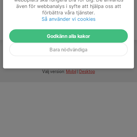
även för webbanalys i syfte att hjälpa oss att
förbättra våra tjänster.
Så använder vi cookies
Godkänn alla kakor
Bara nödvändiga
För
smarta
idrottsföreningar
Välj version:
Mobil
|
Desktop