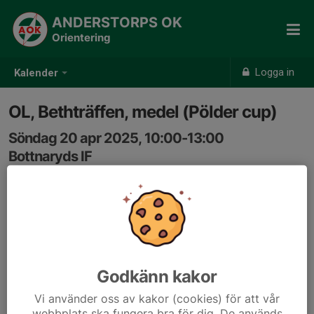
ANDERSTORPS OK
Orientering
Logga in
Kalender
OL, Bethträffen, medel (Pölder cup)
Söndag 20 apr 2025, 10:00-13:00
Bottnaryds IF
Samling: 10:00
Godkänn kakor
Vi använder oss av kakor (cookies) för att vår
webbplats ska fungera bra för dig. De används