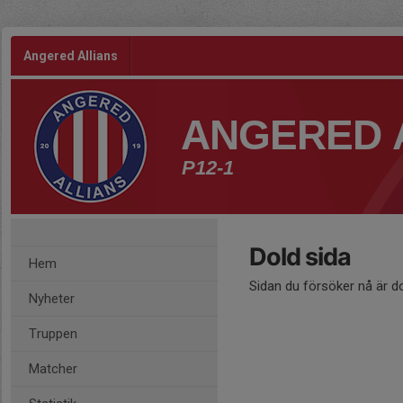
Angered Allians
ANGERED 
P12-1
Dold sida
Hem
Sidan du försöker nå är d
Nyheter
Truppen
Matcher